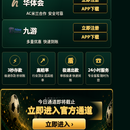
分
看板
圈
全链路数据安防体系
在世界杯下注平台，数据安全不仅是技术底座，更是我们对
每一位用户的郑重承诺。我们从访问入口到操作终点构建完
整的安全通道，有效抵御各类潜在威胁。
多层加密策略，杜绝信息外泄风险
AI风控引擎，实时监测账户异常行为
世界杯下注支持跨终端安全同步，强化访问防护层级