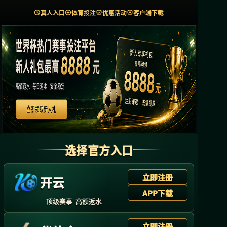
即刻获取 世界杯下注 移动客户端
融合毫秒级比分更新、多维战术解析与球迷社区互动，世界
杯下注用户专属的全场景赛事服务入口，一触即达。
App Store 下载
Google Play 获取
毫秒级比
深度数据
热血球迷